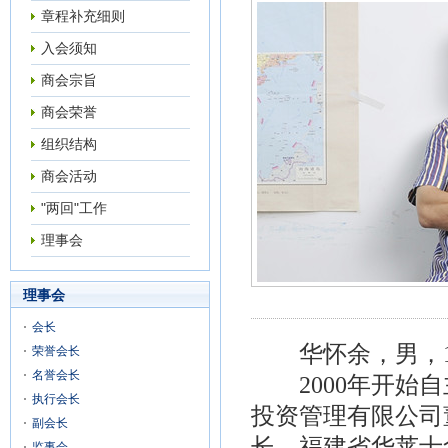
章程补充细则
入会须知
商会宗旨
商会荣誉
组织结构
商会活动
"两回"工作
理事会
理事会
会长
华怀余，男，
荣誉会长
名誉会长
2000年开始自
执行会长
投资管理有限公司
副会长
长，福建省华莱士
监事会