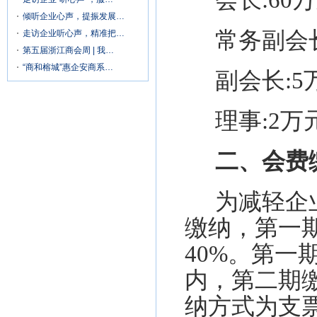
会长
:
60万
倾听企业心声，提振发展…
常务副会
走访企业听心声，精准把…
第五届浙江商会周 | 我…
“商和榕城”惠企安商系…
副会长
:
5
理事
:
2万
二、会费
为减轻企
缴纳，第一
40%。第
内，第二期缴
纳方式为支