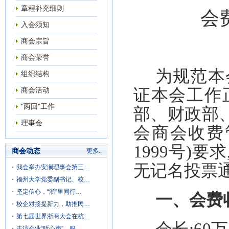
章程补充细则
会
入会须知
商会宗旨
商会荣誉
为规范本
组织结构
商会活动
证本会工作
"两回"工作
部、财政部
理事会
会商会收费
1999号)要求
商会动态
更多..
无记名投票
我会举办安澜理事会第三…
福州大学党委副书记、校…
坚定信心，“浙”里同行…
一
、会费
校企对接提新力，助推民…
第七届世界浙商大会在杭…
走访企业“听心声”，服…