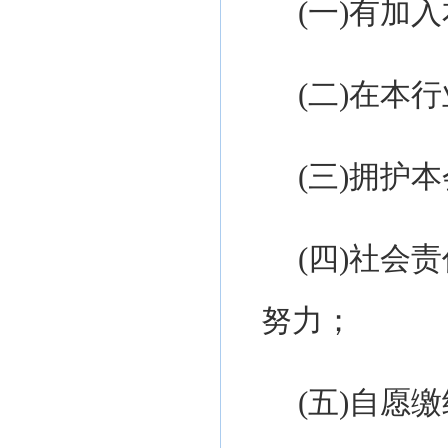
(一)
有加入
(
二
)
在本行
(
三
)
拥护本
(
四
)
社会责
努力；
(
五
)
自愿缴