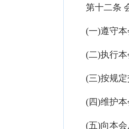
第十
二
条
(一)遵守
(
二
)执行
(
三
)按规
(
四
)维护
(
五
)向本