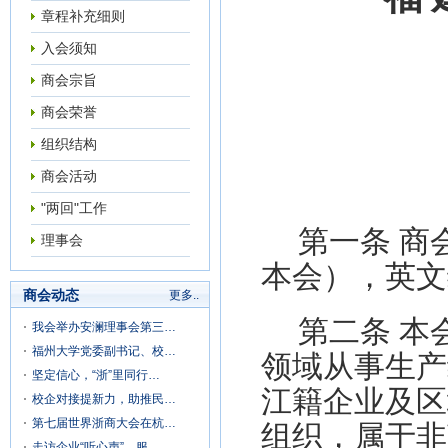
章程补充细则
入会须知
商会宗旨
商会荣誉
组织结构
商会活动
"两回"工作
第一条
商
理事会
本会），英文
商会动态
更多..
第二条
本
我会举办安澜理事会第三…
福州大学党委副书记、校…
领域从事生产
坚定信心，“浙”里同行…
江籍企业及区
校企对接提新力，助推民…
第七届世界浙商大会在杭…
组织，属于非
走访企业“听心声”，服…