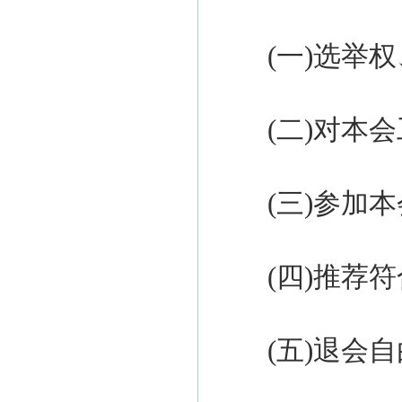
(一)
选举权
(
二
)对本
(
三
)参加
(
四
)
推荐符
(
五
)
退会自