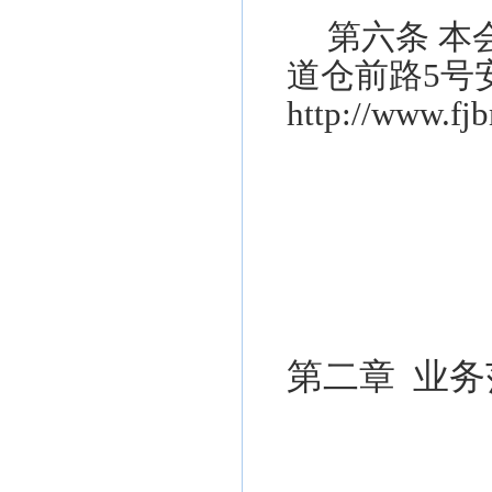
第
六
条
本
道仓前路
5号
http://www.fj
第二章
业务