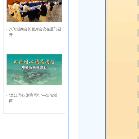
八闽浙商会长联席会议在厦门召
开
“之江同心 浙商同行”—知名浙
商…