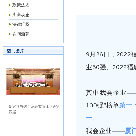
政策法规
浙商动态
法律维权
在闽浙商
热门图片
9月26日，202
业50强、2022
其中我会企业—
100强”榜单
第一
郑寅祥当选为龙岩市浙江商会第
四届…
一
。
我会企业——
厦