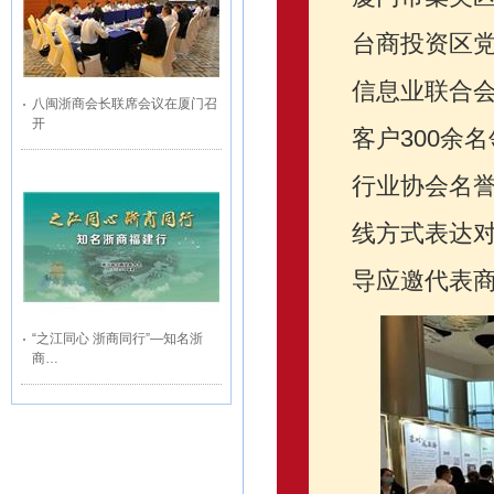
台商投资区
信息业联合
八闽浙商会长联席会议在厦门召
开
客户300余
行业协会名
线方式表达
导应邀代表
“之江同心 浙商同行”—知名浙
商…