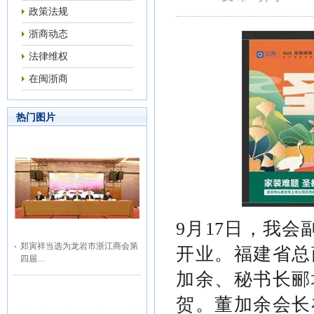
政策法规
浙商动态
法律维权
在闽浙商
热门图片
9月17日，我会
郑寅祥当选为龙岩市浙江商会第
开业。福建省总
四届…
加余、秘书长郦
贺。董加余会长