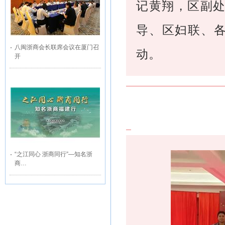
记黄翔，区副
导、区妇联、各
八闽浙商会长联席会议在厦门召
动。
开
“之江同心 浙商同行”—知名浙
商…