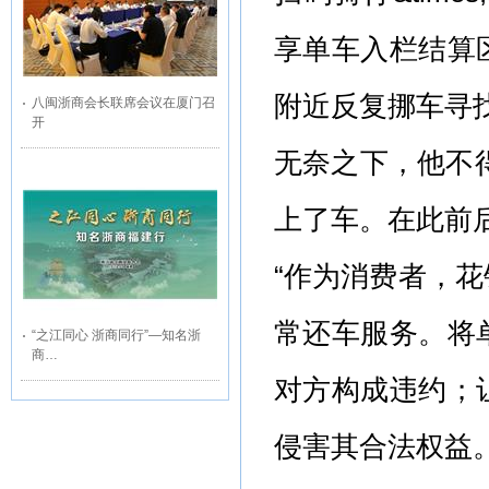
享单车入栏结算
附近反复挪车寻
八闽浙商会长联席会议在厦门召
开
无奈之下，他不得
上了车。在此前
“作为消费者，
常还车服务。将
“之江同心 浙商同行”—知名浙
商…
对方构成违约；
侵害其合法权益