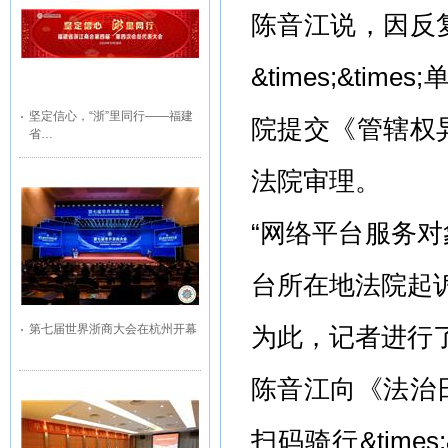
陈音江说，因反
&times;&t
坚定信心，“浙”里同行——福建
院提交《管辖权
省…
法院审理。
“网络平台服务
台所在地法院起
第七届世界浙商大会在杭州开幕
为此，记者进行
陈音江向《法治
扫码骑行&time